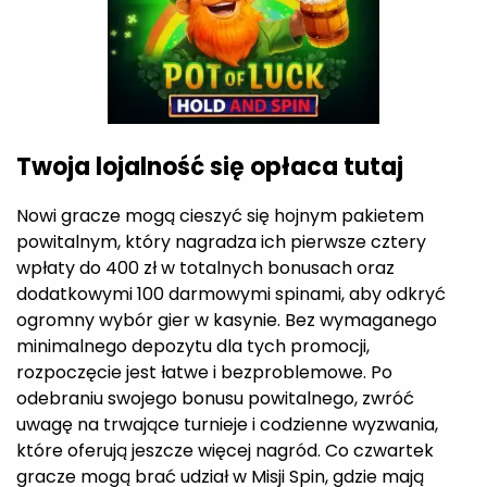
Twoja lojalność się opłaca tutaj
Nowi gracze mogą cieszyć się hojnym pakietem
powitalnym, który nagradza ich pierwsze cztery
wpłaty do 400 zł w totalnych bonusach oraz
dodatkowymi 100 darmowymi spinami, aby odkryć
ogromny wybór gier w kasynie. Bez wymaganego
minimalnego depozytu dla tych promocji,
rozpoczęcie jest łatwe i bezproblemowe. Po
odebraniu swojego bonusu powitalnego, zwróć
uwagę na trwające turnieje i codzienne wyzwania,
które oferują jeszcze więcej nagród. Co czwartek
gracze mogą brać udział w Misji Spin, gdzie mają