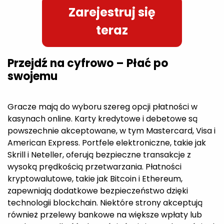
Zarejestruj się
teraz
Przejdź na cyfrowo – Płać po
swojemu
Gracze mają do wyboru szereg opcji płatności w
kasynach online. Karty kredytowe i debetowe są
powszechnie akceptowane, w tym Mastercard, Visa i
American Express. Portfele elektroniczne, takie jak
Skrill i Neteller, oferują bezpieczne transakcje z
wysoką prędkością przetwarzania. Płatności
kryptowalutowe, takie jak Bitcoin i Ethereum,
zapewniają dodatkowe bezpieczeństwo dzięki
technologii blockchain. Niektóre strony akceptują
również przelewy bankowe na większe wpłaty lub