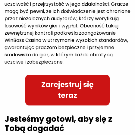
uczciwość i przejrzystość w jego działalności. Gracze
mogą być pewni, że ich doświadczenie jest chronione
przez niezależnych audytorów, którzy weryfikują
losowość wyników gier i wypłat. Obecność takiej
zewnętrznej kontroli podkreśla zaangażowanie
WinBoss Casino w utrzymanie wysokich standardów,
gwarantując graczom bezpieczne i przyjemne
środowisko do gier, w którym każde obroty są
uczciwe i zabezpieczone.
Zarejestruj się
teraz
Jesteśmy gotowi, aby się z
Tobą dogadać