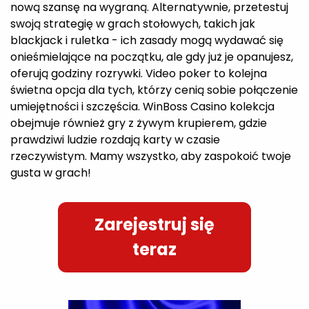
nową szansę na wygraną. Alternatywnie, przetestuj
swoją strategię w grach stołowych, takich jak
blackjack i ruletka - ich zasady mogą wydawać się
onieśmielające na początku, ale gdy już je opanujesz,
oferują godziny rozrywki. Video poker to kolejna
świetna opcja dla tych, którzy cenią sobie połączenie
umiejętności i szczęścia. WinBoss Casino kolekcja
obejmuje również gry z żywym krupierem, gdzie
prawdziwi ludzie rozdają karty w czasie
rzeczywistym. Mamy wszystko, aby zaspokoić twoje
gusta w grach!
Zarejestruj się
teraz