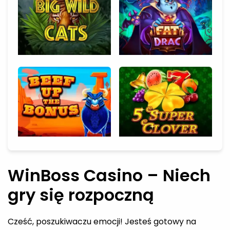
WinBoss Casino – Niech
gry się rozpoczną
Cześć, poszukiwaczu emocji! Jesteś gotowy na