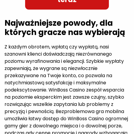
Najważniejsze powody, dla
których gracze nas wybierają
Z każdym obrotem, wpłatą czy wypłatą, nasi
szanowni klienci doświadczają niezrównanego
poziomu wyrafinowania i elegancji. Szybkie wypłaty
zapewniają, że wygrane są niezwłocznie
przekazywane na Twoje konto, co pozwala na
natychmiastową satysfakcję i maksymalne
podekscytowanie. WinBoss Casino zespół wsparcia
na poziomie eksperckim jest zawsze czujny, szybko
rozwiązując wszelkie zapytania lub problemy z
precyzją i pewnością. Bezproblemowa gra mobilna
umożliwia łatwy dostęp do WinBoss Casino ogromnej
gamy gier z dowolnego miejsca i o dowolnej porze,
podczas gdy cenne promocje i nagrody wzbogacają