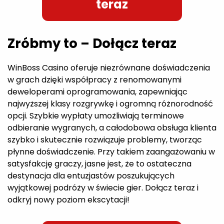
teraz
Zróbmy to – Dołącz teraz
WinBoss Casino oferuje niezrównane doświadczenia
w grach dzięki współpracy z renomowanymi
deweloperami oprogramowania, zapewniając
najwyższej klasy rozgrywkę i ogromną różnorodność
opcji. Szybkie wypłaty umożliwiają terminowe
odbieranie wygranych, a całodobowa obsługa klienta
szybko i skutecznie rozwiązuje problemy, tworząc
płynne doświadczenie. Przy takiem zaangażowaniu w
satysfakcję graczy, jasne jest, że to ostateczna
destynacja dla entuzjastów poszukujących
wyjątkowej podróży w świecie gier. Dołącz teraz i
odkryj nowy poziom ekscytacji!