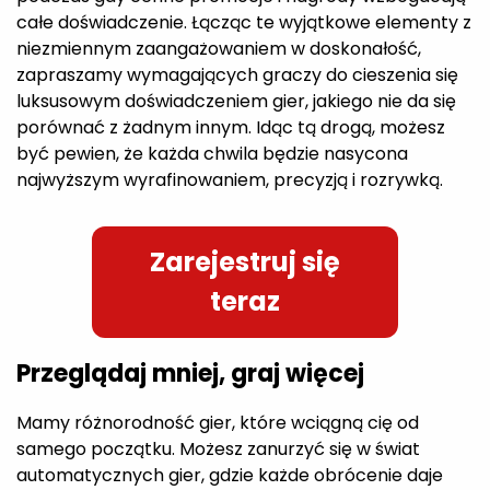
całe doświadczenie. Łącząc te wyjątkowe elementy z
niezmiennym zaangażowaniem w doskonałość,
zapraszamy wymagających graczy do cieszenia się
luksusowym doświadczeniem gier, jakiego nie da się
porównać z żadnym innym. Idąc tą drogą, możesz
być pewien, że każda chwila będzie nasycona
najwyższym wyrafinowaniem, precyzją i rozrywką.
Zarejestruj się
teraz
Przeglądaj mniej, graj więcej
Mamy różnorodność gier, które wciągną cię od
samego początku. Możesz zanurzyć się w świat
automatycznych gier, gdzie każde obrócenie daje