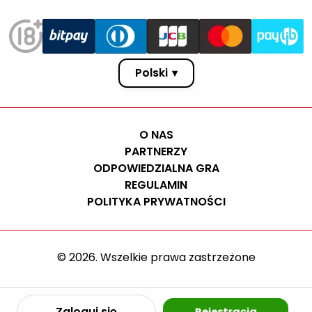
Polski
▾
O NAS
PARTNERZY
ODPOWIEDZIALNA GRA
REGULAMIN
POLITYKA PRYWATNOŚCI
©
2026
. Wszelkie prawa zastrzeżone
Zaloguj się
Rejestracja