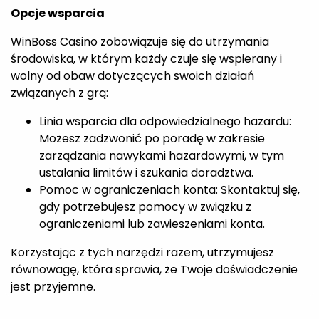
Opcje wsparcia
WinBoss Casino zobowiązuje się do utrzymania
środowiska, w którym każdy czuje się wspierany i
wolny od obaw dotyczących swoich działań
związanych z grą:
Linia wsparcia dla odpowiedzialnego hazardu:
Możesz zadzwonić po poradę w zakresie
zarządzania nawykami hazardowymi, w tym
ustalania limitów i szukania doradztwa.
Pomoc w ograniczeniach konta: Skontaktuj się,
gdy potrzebujesz pomocy w związku z
ograniczeniami lub zawieszeniami konta.
Korzystając z tych narzędzi razem, utrzymujesz
równowagę, która sprawia, że Twoje doświadczenie
jest przyjemne.