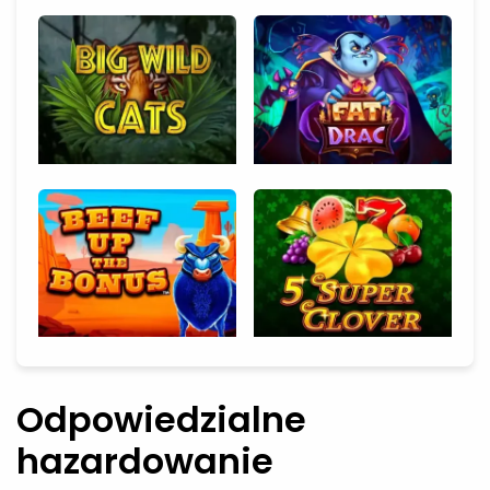
Odpowiedzialne
hazardowanie